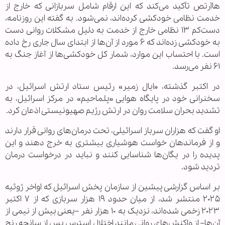
هاآرتص تأکید می‌کند که این ارقام شامل سربازانی که خارج از
خدمت نظامی خودکشی کرده‌اند، نمی‌شود. به گفته این روزنامه،
دست‌کم ۱۳ نظامی خارج از خدمت به دلیل مشکلات روانی دست
به خودکشی زده‌اند که ۶ مورد از آن‌ها از ابتدای سال جاری رخ داده
است. با احتساب این موارد، شمار کل خودکشی‌ها از آغاز جنگ به
۶۱ نفر می‌رسد.
در اکتبر گذشته، «ایال زمیر» رئیس ستاد ارتش اسرائیل، در
سخنرانی خود در پایگاه هوایی «پلماحیم» در مرکز اسرائیل، به
تشدید بحران سلامت روان در ارتش رژیم صهیونیستی اذعان کرد.
او گفت که هزاران سرباز اسرائیلی، تحت درمان‌های روانی قرار دارند
و از فرماندهان خواست هوشیاری بیشتری به خرج دهند و این
پدیده را در یگان‌ها شناسایی کنند و نباید در درخواست درمان
تردید شود.
بر اساس گزارشی پیشین از سازمان پخش اسرائیل که اواخر ژوئیه
۲۰۲۵ منتشر شد، از میان حدود ۱۹ هزار سربازی که از ۷ اکتبر
۲۰۲۳ زخمی شده‌اند، نزدیک به ۱۰ هزار نفر –یعنی بیش از نیمی از
آن‌ها– از واکنش‌های روانی مانند اختلال استرس پس از سانحه رنج