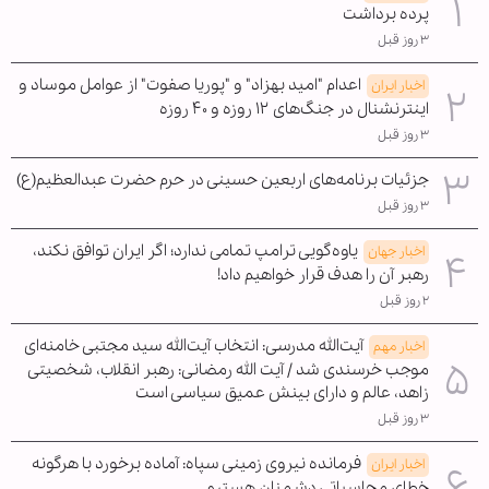
پرده برداشت
۳ روز قبل
اعدام "امید بهزاد" و "پوریا صفوت" از عوامل موساد و
اخبار ایران
اینترنشنال در جنگ‌های ۱۲ روزه و ۴۰ روزه
۳ روز قبل
جزئیات برنامه‌های اربعین حسینی در حرم حضرت عبدالعظیم(ع)
۳ روز قبل
یاوه‌گویی ترامپ تمامی ندارد؛ اگر ایران توافق نکند،
اخبار جهان
رهبر آن را هدف قرار خواهیم داد!
۲ روز قبل
آیت‌الله مدرسی: انتخاب آیت‌الله سید مجتبی خامنه‌ای
اخبار مهم
موجب خرسندی شد / آیت الله رمضانی: رهبر انقلاب، شخصیتی
زاهد، عالم و دارای بینش عمیق سیاسی است
۳ روز قبل
فرمانده نیروی زمینی سپاه: آماده برخورد با هرگونه
اخبار ایران
خطای محاسباتی دشمنان هستیم