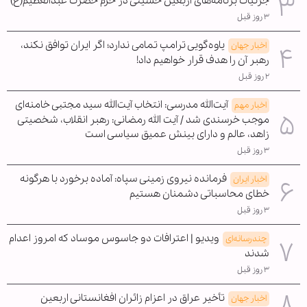
جزئیات برنامه‌های اربعین حسینی در حرم حضرت عبدالعظیم(ع)
۳ روز قبل
یاوه‌گویی ترامپ تمامی ندارد؛ اگر ایران توافق نکند،
اخبار جهان
رهبر آن را هدف قرار خواهیم داد!
۲ روز قبل
آیت‌الله مدرسی: انتخاب آیت‌الله سید مجتبی خامنه‌ای
اخبار مهم
موجب خرسندی شد / آیت الله رمضانی: رهبر انقلاب، شخصیتی
زاهد، عالم و دارای بینش عمیق سیاسی است
۳ روز قبل
فرمانده نیروی زمینی سپاه: آماده برخورد با هرگونه
اخبار ایران
خطای محاسباتی دشمنان هستیم
۳ روز قبل
ویدیو | اعترافات دو جاسوس موساد که امروز اعدام
چندرسانه‌ای
شدند
۳ روز قبل
تأخیر عراق در اعزام زائران افغانستانی اربعین
اخبار جهان