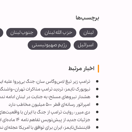
برچسب‌ها
لبنان
حزب الله لبنان
جنوب لبنان
اسرائیل
رژیم صهیونیستی
اخبار مرتبط
ترامپ زیر تیغ لاس‌وگاس سان: جنگ بی‌پروا علیه ایران آ
نیویورک تایمز: تردید ترامپ مذاکرات تهران–واشنگتن 
هشدار نیروهای مسلح؛ به جنایت در لبنان ادامه ند
امپراتور رسانه‌ای قطر ۵۰۰ میلیون مخاطب دارد
دی میرر: روایت ترامپ از جنگ با ایران با واقعیت‌ها
جزئیات جدید از پیش‌نویس تفاهم نامه ۱۴ ماده‌ای ایران و آمریکا
فایننشال‌تایمز: ایران برای توافق با آمریکا عجله‌ای ند