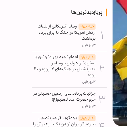
پربازدیدترین‌ها
رسانه آمریکایی از تلفات
اخبار جهان
ارتش آمریکا در جنگ با ایران پرده
برداشت
۳ روز قبل
اعدام "امید بهزاد" و "پوریا
اخبار ایران
صفوت" از عوامل موساد و
اینترنشنال در جنگ‌های ۱۲ روزه و ۴۰
روزه
۳ روز قبل
جزئیات برنامه‌های اربعین حسینی در
حرم حضرت عبدالعظیم(ع)
۳ روز قبل
یاوه‌گویی ترامپ تمامی
اخبار جهان
ندارد؛ اگر ایران توافق نکند، رهبر آن را