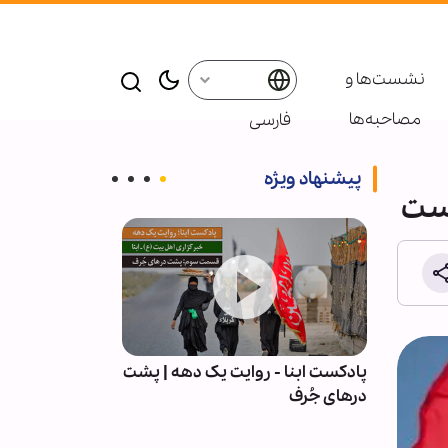
نشست‌ها و
مصاحبه‌ها
فارسی
پیشنهاد ویژه
است
ت،
پادکست ابنا - روایت یک دهه | پشت
پیمان با خدا؛ رم
(ع) -
درهای جُرف
نشیب زندگی