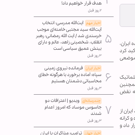
هدف قرار خواهیم داد!
۲ روز قبل
آیت‌الله مدرسی: انتخاب
اخبار مهم
آیت‌الله سید مجتبی خامنه‌ای موجب
خرسندی شد / آیت الله رمضانی: رهبر
انقلاب، شخصیتی زاهد، عالم و دارای
ایران،
بینش عمیق سیاسی است
ید کرد
۳ روز قبل
ن موضعی
فرمانده نیروی زمینی
اخبار ایران
سپاه: آماده برخورد با هرگونه خطای
لماتیک
محاسباتی دشمنان هستیم
همچنین
۳ روز قبل
امه نقض
ویدیو | اعترافات دو
چندرسانه‌ای
جاسوس موساد که امروز اعدام
یران از
شدند
و کرانه
۳ روز قبل
ر داد و
ترامپ: مذاکرات با ایران
اخبار جهان