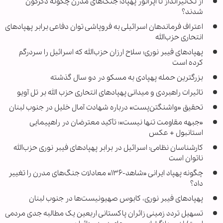
از تک‌تیرانداز تا اپراتور پهپاد؛ جنگ‌های مدرن چگونه دگرگون
شدند؟
اعتراف فرماندهان اسرائیلی به فروپاشی توان دفاعی برابر پهپادهای
انتحاری حزب‌الله
پهپادهای فیبر نوری؛ سلاح ارزان حزب‌الله که اسرائیل را سردرگم
کرده است
بزرگترین حمله پهپادی به مسکو در دو سال گذشته
تاثیرات راهبردی و میدانی پهپادهای انتحاری حزب الله بر تل آویو
تحقیق «واشنگتن‌پست» درباره شهادت آمال خلیل در جنوب لبنان
«جبهه مقاومت تنها نیست»؛ تأکید معترضان در راهپیمایی
استانبول + عکس
کارشناسان نظامی: اسرائیل در برابر پهپادهای فیبر نوری حزب‌الله
ناتوان است
چگونه پهپاد ایرانی «شاهد-۱۳۶» معادلات جنگ‌های مدرن را تغییر
داد؟
پهپادهای فیبر نوری، کابوس صهیونیست‌ها در جنوب لبنان
تسهیل تردد زمینی زائران پاکستانی اربعین یک مطالبه جدی مردمی