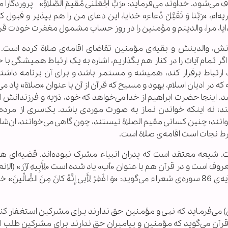
شود. خداوند می‌فرماید: «رَبِّ اجْعَلْنی‏ مُقیمَ الصَّلاةِ» پروردگارا م
‌ام، «رَبَّنا وَ تَقَبَّلْ دُعاءِ» خدایا، این دعای من را هم بپذیر و قبول کن. «
ُ الْحِسابُ» خدایا، مرا، والدینم و مؤمنین را در روز حساب مشمول مغفرت خودت قر
انش، والدینش و بقیه‌ی مؤمنین تقاضای اقامه‌ی صلاة کرده است. 
اگر تمام آیات را در کنار هم بگذاریم، اشاره به یک ارتباط همیشگی با خد
 ارتباط برقرار کند، همیشه و مستمر باشد و برای آن برنامه داشته
ه در ادیان اسلام، یهود و مسیح که قرآن از آن با عنوان «صلاة» یاد می‌
. اینجا حضرت ابراهیم از خدا می‌خواهد که خود، ذرّیه و فرزندانش 
ند؛ نه اینکه خواندن نماز به صورت موردی باشد. یک‌سری از مردم 
وانند؛ چنین کسانی مقیم الصلاة نیستند، چون گاهی می‌خوانند، ان‌شاء
رط نجات است اقامه‌ی صلاة است.
. شیعه معتقد است که پدران انبیاء مشرک نبوده‌اند. قضیه‌ای 
یا «وَ اغْفِرْ لِأَبِی» (الشعراء : 86). حضرت ابراهیم در آیه‌ی 86 سوره‌ی شعراء می‌گوید: «وَ اغْفِرْ لِأَبی‏ إِنَّهُ کانَ مِنَ الضَّالّ
ه رسول الله(ص) می‌فرماید که نبی و مؤمنین حق ندارند برای مشرکین استغفار ک
 قرآن می‌گوید که مؤمنین و پیامبران حق ندارند برای مشرکین طلب ا