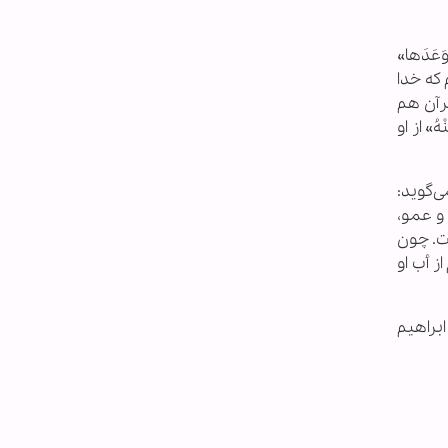
وَعَدَها»
 که خدا
قرآن هم
هُ» از او
 می‌گوید:
 و عمو،
ست. چون
ز أب او
ابراهیم