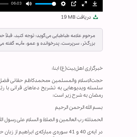
06:03
Mute
Settings
PIP
Enter
Download
دریافت
19 MB
fullscreen
مرحوم علامه طباطبایی می‌گوید: توجه کنید، قبلاً حضرت 
بزرگ‌تر، سرپرست، پدرخوانده و عمو، «أب» گفته م
خبرگزاری اهل‌بیت(ع) ابنا:
حجت‌الاسلام والمسلمین «محمدکاظم حقانی فضل» 
سلسله ویدیوهایی به تشریح دعاهای قرآنی با رب
رمضان به شرح زیر است:
بسم الله الرحمن الرحیم
الحمدلله رب العالمین و الصلاة و السلام علی رسول الل
در آیه‌ی 40 و 41 سوره‌ی مبارکه‌ی ابراه