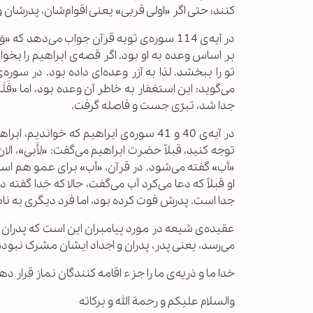
کنند؛ حتی اگر «اولی قربی» یعنی اقوام‌شان، پدرشان 
در آیه‌ی 114 سوره‌ی توبه قرآن جواب می‌دهد که «وَ
بر اساس وعده‌ به او بود. اگر قصه‌ی ابراهیم را بخو
تو را ببخشد. لذا به آزر وعده‌ای داده بود. در سوره‌
می‌گوید: این استغفار به خاطر آن وعده بود، اما «فَلَمَّا تَبَیّ
جدا شد، تبرّی جست و فاصله گرفت.
در آیه‌ی 40 و 41 سوره‌ی ابراهیم که خواندیم،
توجه کنید، قبلاً حضرت ابراهیم می‌گفت: «لِأَبی»، الان
«أب» گفته می‌شود. در قرآن، «أب» برای عمو هم استف
او قبلاً که دعا می‌کرد أب می‌گفت، حالا که خدا گفته
جدا است. پدرش فوت کرده بود، اما فرد دیگری به نام 
عقیده‌ی شیعه در مورد پیامبران این است که پدران 
می‌رسد، یعنی پدر، پدران و اجداد ایشان مشرک نبوده‌
خدا ما و ذریه‌ی ما را جزء اقامه کنندگان نماز قرار د
والسلام علیکم و رحمة الله و برکاته