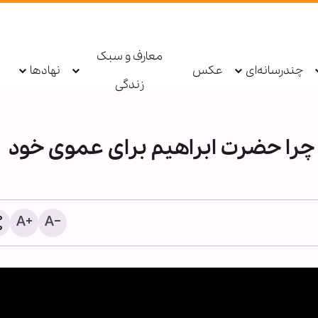
معارف و سبک
چندرسانه‌ای
عکس
نهادها
زندگی
راه با ربنا در رمضان ـ ۲۱/ چرا حضرت ابراهیم برای عموی خود
وضعیت وخیم سلامت‌روان
کهنه‌سربازان آمریکایی؛ نرخ 
خودکشی و استعفای کادر د