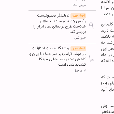
را اقامه
دیروز ۱۸:۱۶
رَبَّنَا
ار بده.
تحلیلگر صهیونیست:
اخبار جهان
رئیس جدید موساد باید دلایل
کلمه‌ی
شکست طرح براندازی نظام ایران را
ا دارد.
بررسی کند
 باشد،
۲ روز قبل
کند، به
واشنگتن‌پست: اختلافات
اهل این
اخبار جهان
در دولت ترامپ بر سر جنگ با ایران و
در ماه
کاهش ذخایر تسلیحاتی آمریکا
الله که
تشدید شده است
۳ روز قبل
هست که
می‌گویند: پس پدر ابراهیم چیست؟ آزر بت‌ساز که معروف است و در قرآن هم با عنوان «أب» یاد شده است «لِأَبِیهِ آزَرَ» (الانعام : 74)
ِینَ» خدایا، أب،
نند، ولی
ستغفار