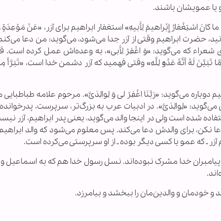
و یا عمویشان باشند.
 ما کانَ اسْتِغْفارُ إِبْراهیمَ لِأَبیهِ» استغفار ابراهیم برای آزر، «عَنْ مَوْعِدَةٍ 
انید، حضرت ابراهیم وقتی از آزر جدا می‌شود، می‌گوید: من دعا می‌کنم
ی شعراء که می‌گوید: «وَ اغْفِرْ لِأَبی»، به وعده‌اش عمل کرده است. 
َنَ لَهُ أَنَّهُ عَدُوٌّ لِلَّهِ» وقتی فهمید که آزر دشمن خدا است، «تَبَرَّأَ مِنْ
 ابراهیم دوباره می‌گوید: «رَبَّنَا اغْفِرْ لی‏ وَ لِوالِدَیَّ». مرحوم علامه طباطبایی
 می‌گوید: «لِوالِدَیَّ». در ادبیات عرب به بزرگ‌تر، سرپرست، پدرخوانده
اده شده است ولی در اینجا والد می‌گوید، یعنی پدر ابراهیم، آزر نی
 دعا نکن، برای والدش دعا می‌کند. پس معلوم می‌شود که والد ابراهیم ا
آزر ـ که عمو یا کسی دیگر بوده ـ از او سرپرستی می‌کرده است.
پیامبران خدا مشرک نبوده‌اند. نسل رسول خدا هم که به اسماعیل و 
اند.
هد و خودمان و والدین‌مان را ببخشد و بیامرزد.