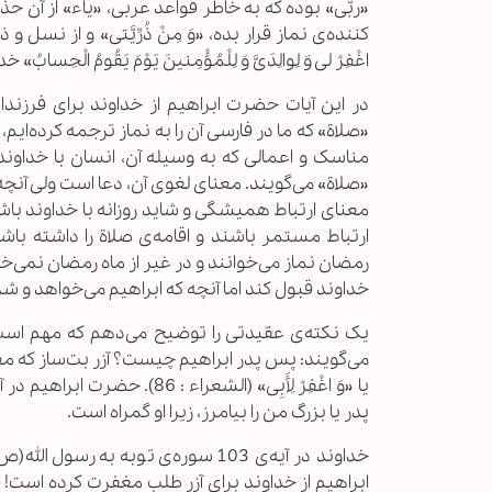
«ربّی» بوده که به خاطر قواعد عربی، «یاء» از آن حذف می‌
کننده‌ی نماز قرار بده، «وَ مِنْ ذُرِّیَّتی» و از نسل و ذریه
اغْفِرْ لی‏ وَ لِوالِدَیَّ وَ لِلْمُؤْمِنینَ یَوْمَ یَقُوم
در این آیات حضرت ابراهیم از خداوند برای فرزند
«صلاة» که ما در فارسی آن را به نماز ترجمه کرده‌ایم، 
مناسک و اعمالی که به وسیله آن، انسان با خداوند
«صلاة» می‌گویند. معنای لغوی آن، دعا است ولی آنچه ک
معنای ارتباط همیشگی و شاید روزانه با خداوند باشد
ارتباط مستمر باشند و اقامه‌ی صلاة را داشته باش
رمضان نماز می‌خوانند و در غیر از ماه رمضان نمی‌خ
خداوند قبول کند اما آنچه که ابراهیم می‌خواهد و ش
یک نکته‌ی عقیدتی را توضیح می‌دهم که مهم است
پدر یا بزرگ من را بیامرز، زیرا او گمراه است.
خداوند در آیه‌ی 103 سوره‌ی توبه ب
ابراهیم از خداوند برای آزر طلب مغفرت کرده است!