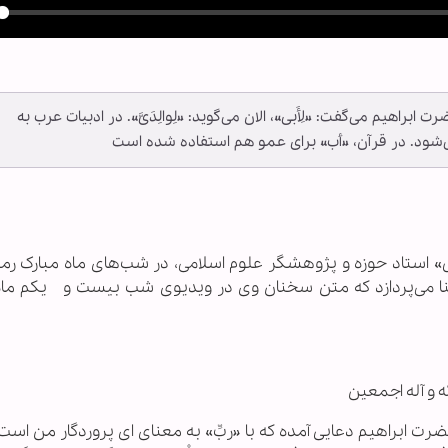
y
ابراهیم می‌گفت: «لِأَبی»، الان می‌گوید: «لِوالِدَیَّ». در ادبیات عرب به
ی‌شود. در قرآن، «أب» برای عمو هم استفاده شده است
استاد حوزه و پژوهشگر علوم اسلامی، در شب‌های ماه مبارک رم
ّنا می‌پردازد که متن سخنان وی در ویدیوی شب بیست و یکم ماه
ه و آله اجمعین
یم از زبان حضرت ابراهیم دعایی آمده که با «ربِّ» به معنای ای پروردگار من است.