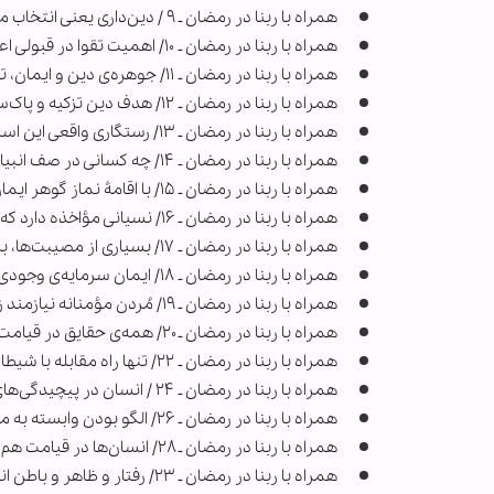
همراه با ربنا در رمضان ـ ۹ / دین‌داری یعنی انتخاب مسیر درست و حفظ آن تا لحظه‌ی پایانی مرگ
همراه با ربنا در رمضان ـ ۱۰/ اهمیت تقوا در قبولی اعمال
همراه با ربنا در رمضان ـ ۱۱/ جوهره‌ی دین و ایمان، تسلیم است
همراه با ربنا در رمضان ـ ۱۲/ هدف دین تزکیه و پاک‌سازی درونی است
همراه با ربنا در رمضان ـ ۱۳/ رستگاری واقعی این است که انسان در مسیر تکامل قرار گیرد
همراه با ربنا در رمضان ـ ۱۴/ چه کسانی در صف انبیاء و شهدا قرار می‌گیرند؟
همراه با ربنا در رمضان ـ ۱۵/ با اقامۀ نماز گوهر ایمان حفظ می‌شود
همراه با ربنا در رمضان ـ ۱۶/ نسیانی مؤاخذه دارد که انسان زمینه‌اش را ایجاد کند
همراه با ربنا در رمضان ـ ۱۷/ بسیاری از مصیبت‌ها، به دلیل اعمال و رفتارهای انسان‌ است
همراه با ربنا در رمضان ـ ۱۸/ ایمان سرمایه‌ی وجودی هر انسان مؤمن است
همراه با ربنا در رمضان ـ ۱۹/ مُردن مؤمنانه نیازمند زندگی مؤمنانه است
همراه با ربنا در رمضان ـ ۲۰/ همه‌ی حقایق در قیامت آشکار می‌شود
همراه با ربنا در رمضان ـ ۲۲/ تنها راه مقابله با شیطان توکل است
همراه با ربنا در رمضان ـ ۲۴ / انسان در پیچیدگی‌های زندگی به راهنما نیاز دارد
همراه با ربنا در رمضان ـ ۲۶/ الگو بودن وابسته به مجاهده و خودسازی است
همراه با ربنا در رمضان ـ ۲۸/ انسان‌ها در قیامت هم فرافکنی می‌کنند!
همراه با ربنا در رمضان ـ ۲۳/ رفتار و ظاهر و باطن انسان باید بر مدار صِدق باشد