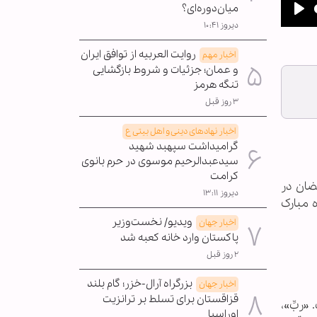
میان‌دوره‌ای؟
Pla
دیروز ۱۰:۴۱
روایت العربیه از توافق ایران
اخبار مهم
و عمان؛ جزئیات و شروط بازگشایی
تنگه هرمز
۳ روز قبل
اخبار نهادهای دینی و اهل بیتی ع
گرامیداشت سپهبد شهید
سیدعبدالرحیم موسوی در حرم بانوی
کرامت
ضان در
دیروز ۱۳:۱۱
 مبارک
ویدیو/ نخست‌وزیر
اخبار جهان
پاکستان وارد خانه کعبه شد
۲ روز قبل
بزرگراه آرال-خزر؛ گام بلند
اخبار جهان
قزاقستان برای تسلط بر ترانزیت
 «ربِّ»،
اوراسیا