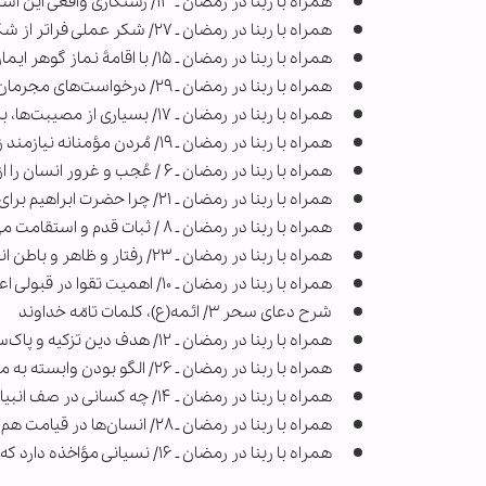
همراه با ربنا در رمضان ـ ۱۳/ رستگاری واقعی این است که انسان در مسیر تکامل قرار گیرد
همراه با ربنا در رمضان ـ ۲۷/ شکر عملی فراتر از شکر قلبی و زبانی است
همراه با ربنا در رمضان ـ ۱۵/ با اقامۀ نماز گوهر ایمان حفظ می‌شود
همراه با ربنا در رمضان ـ ۲۹/ درخواست‌های مجرمان در روز قیامت چیست؟
همراه با ربنا در رمضان ـ ۱۷/ بسیاری از مصیبت‌ها، به دلیل اعمال و رفتارهای انسان‌ است
همراه با ربنا در رمضان ـ ۱۹/ مُردن مؤمنانه نیازمند زندگی مؤمنانه است
همراه با ربنا در رمضان ـ ۶ / عُجب و غرور انسان را از سلوک و کمال بازمی‌دارد
همراه با ربنا در رمضان ـ ۲۱/ چرا حضرت ابراهیم برای عموی خود طلب مغفرت کرد؟
همراه با ربنا در رمضان ـ ۸ / ثبات قدم و استقامت مهم‌تر از پیروزی است
همراه با ربنا در رمضان ـ ۲۳/ رفتار و ظاهر و باطن انسان باید بر مدار صِدق باشد
همراه با ربنا در رمضان ـ ۱۰/ اهمیت تقوا در قبولی اعمال
شرح دعای سحر ۳/ ائمه(ع)، کلمات تامّه خداوند
همراه با ربنا در رمضان ـ ۱۲/ هدف دین تزکیه و پاک‌سازی درونی است
همراه با ربنا در رمضان ـ ۲۶/ الگو بودن وابسته به مجاهده و خودسازی است
همراه با ربنا در رمضان ـ ۱۴/ چه کسانی در صف انبیاء و شهدا قرار می‌گیرند؟
همراه با ربنا در رمضان ـ ۲۸/ انسان‌ها در قیامت هم فرافکنی می‌کنند!
همراه با ربنا در رمضان ـ ۱۶/ نسیانی مؤاخذه دارد که انسان زمینه‌اش را ایجاد کند