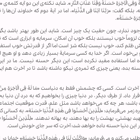
َةً وَفِی الْآخِرَةِ حَسَنَةً وَقِنَا عَذَابَ النَّارِ». شاید نکته‌ی این دو آیه کلمه
باشید، در آیه ۲۰۰ نگفت حسنه، بلکه گفت: «رَبَّنَا آتِنَا فِی الدُّنْیَا»، اما در آیۀ دوم که خداوند آن‌
ِرَةِ حَسَنَةً».
جود ندارد، چون حقیت یک چیز است. شاید این طور بهتر باشد بگو
زوماً خوب نیستند بلکه خوب آن امکان، سرمایه و ابزاری است که ن
تش ظلم کند، خوب نیست بلکه شرّ است اما اگر از قدرتش خوب استفاد
 بی‌خود است. اگر خدا به کسی سرمایۀ ‌بسیار زیادی دهد و او هیچ ا
 اما استفاده مفید نکرده است؛ این دیگر حسنه نیست. ما در این 
سنه بده، یعنی چیزی که ثمره‌ی نیکو داشته باشد تا در آخرت هم ای
خرت است. کسی که چشمش فقط به دنیاست «مَا لَهُ فِی الْآخِرَةِ مِنْ خَ
ر داد. از طرف دیگر، در دنیا چیزی را بخواهیم که به درد آن دنیا بخ
 باشد؛ هر چه که می‌خواهد باشد مثل علم، قدرت موقعیت اجتماعی،
.. . شاهدش این است که خداوند در آیۀ ۱۰ سوره زمر می‌فرماید: «لِلَّذِینَ أَحْسَنُوا فِی هَٰذِهِ الدُّنْیَا حَسَنَة»، به کس
شتی، بهشت را به بها دهند، به بهانه ندهند. «لِلَّذِینَ أَحْسَنُوا فِی 
ند، در این دنیا حسنه داده خواهد شد؛ آخرت که سر جای خودش است.
راف، حسنه را طلب می‌کند و می‌فرماید: «وَاکْتُبْ لَنَا فِی هَٰذِهِ الدُّنْیَا حَسَنَة» خدایا د