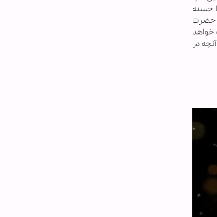
ا حسنه
. حضرت
 خواهد
 آنچه در