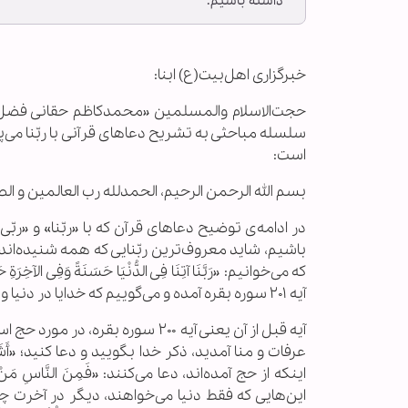
داشته باشیم.
خبرگزاری اهل‌بیت(ع) ابنا:
حجت‌الاسلام والمسلمین «محمدکاظم حقانی فضل» 
سلسله مباحثی به تشریح دعاهای قرآنی با ربّنا می
است:
بسم الله الرحمن الرحیم، الحمدلله رب العالمین و الص
در ادامه‌ی توضیح دعاهای قرآن که با «ربّنا» و «ر
باشیم، شاید معروف‌ترین ربّنایی که همه شنیده‌اند و
که می‌خوانیم: «رَبَّنَا آتِنَا فِی الدُّنْیَا حَسَنَةً وَفِی ا
آیه ۲۰۱ سوره بقره آمده و می‌گوییم که خدایا در دنیا و آخرت به ما حسنه بده؛ حسنه یعنی چه؟
آیه قبل از آن یعنی آیه ۲۰۰ سوره ب
عرفات و منا آمدید، ذکر خدا بگویید و دعا کنید؛ «أَشَد
اینکه از حج آمده‌اند، دعا می‌کنند: «فَمِنَ النَّاسِ مَنْ یَقُولُ 