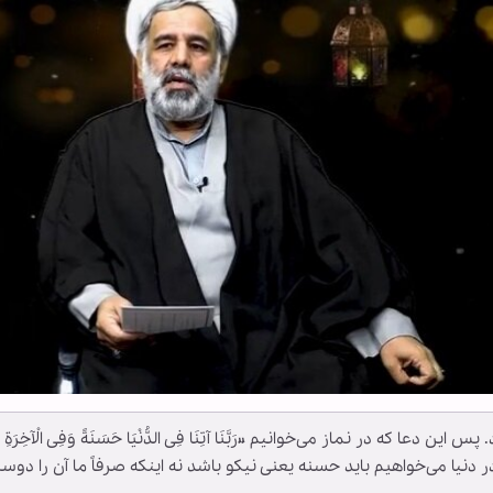
 که در نماز می‌خوانیم «رَبَّنَا آتِنَا فِی الدُّنْیَا حَسَنَةً وَفِی الْآخِرَةِ
در دنیا می‌خواهیم باید حسنه یعنی نیکو باشد نه اینکه صرفاً ما آن را دوس