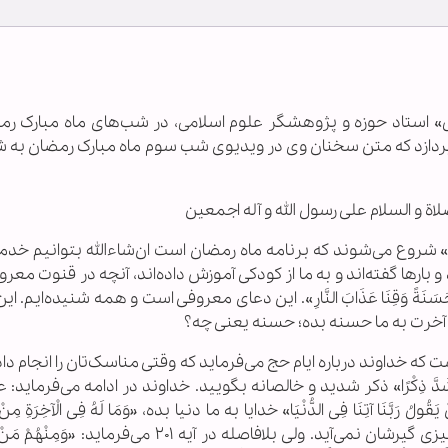
استاد حوزه و پژوهشگر علوم اسلامی، در شب‌های ماه مبارک رم
‌پردازد که متن سخنان وی در ویدیوی شب سوم ماه مبارک رمضان به ش
لاة و السلام علی رسول الله و آله اجمعین
بّی» شروع می‌شوند که برنامه ماه رمضان است ان‌شاءالله بتوانیم خ
 بارها گفته‌اند و به ما از کودکی آموزش داده‌اند، آنچه در قنوت مع
لآخِرَةِ حَسَنَةً وَقِنَا عَذَابَ النَّارِ». این دعای معروفی است و همه شنیده‌ایم. ا
قره، در مورد حج است که خداوند درباره ایام حج می‌فرماید که وقتی مناسک‌تان را انجام د
َّ ذِکْرًا» ذکر شدید و خالصانه بگویید. خداوند در ادامه می‌فرماید: عد
رَبَّنَا آتِنَا فِی الدُّنْیَا» خدایا به ما دنیا بده، «وَمَا لَهُ فِی الْآخِرَةِ مِنْ 
این‌هایی که فقط دنیا می‌خواهند، دیگر در آخرت چیزی گیرشان نمی‌آید. ولی بلافاصله در آیه ۲۰۱ می‌فر