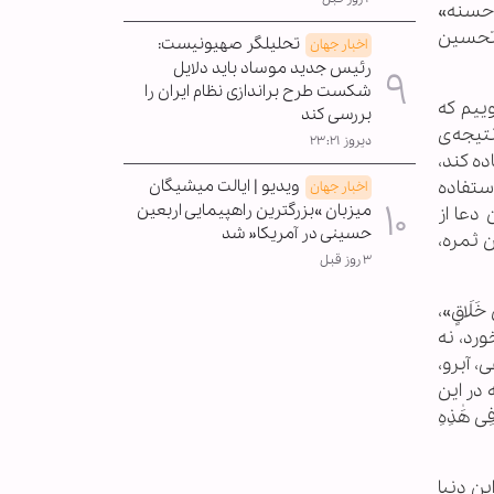
‌ی «حسنه»
ها را تحسین
تحلیلگر صهیونیست:
اخبار جهان
رئیس جدید موساد باید دلایل
شکست طرح براندازی نظام ایران را
ییم که
بررسی کند
تیجه‌ی
دیروز ۲۳:۲۱
ه کند،
ستفاده
ویدیو | ایالت میشیگان
اخبار جهان
میزبان »بزرگترین راهپیمایی اربعین
دعا از
حسینی در آمریکا« شد
ن ثمره،
۳ روز قبل
لَاقٍ»،
ورد، نه
 آبرو،
انی که در این
هَٰذِهِ
ر این دنیا