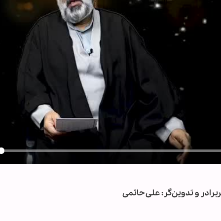
y
برادر و تدوین‌گر: علی حاتمی