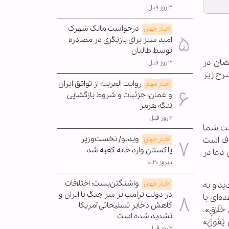
۳ روز قبل
درخواست مالک شهرک
اخبار جهان
امید سبز برای بازنگری در مصادره
توسط طالبان
ضان در
۳ روز قبل
رح زیر
روایت العربیه از توافق ایران
اخبار مهم
و عمان؛ جزئیات و شروط بازگشایی
تنگه هرمز
۲ روز قبل
دمت شما
ویدیو/ نخست‌وزیر
روف است
اخبار جهان
پاکستان وارد خانه کعبه شد
ین دعا در
دیروز ۱۰:۲۰
واشنگتن‌پست: اختلافات
ادید و به
اخبار جهان
در دولت ترامپ بر سر جنگ با ایران و
ه‌ای با
کاهش ذخایر تسلیحاتی آمریکا
خَلَاقٍ».
تشدید شده است
ماید: «وَمِنْهُمْ مَنْ یَقُولُ»
۲ روز قبل