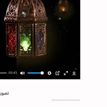
05:43
Mute
Settings
PIP
Enter
Download
fullscreen
تصویر
..............................