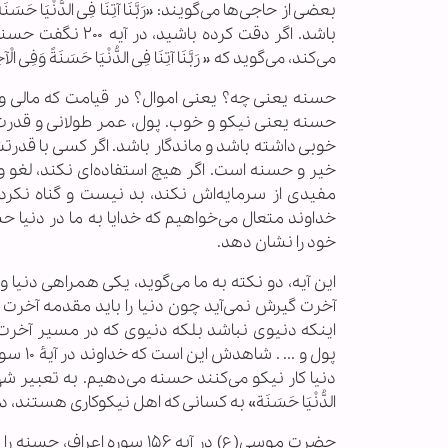
بعضی از حاجی‌ها می‌گویند: «رَبَّنَا آتِنَا فِی الدُّنْیَا حَسَن
باشد. اگر دقت کرده 
می‌کند، می‌گوید که « رَبَّنَا آتِنَا فِی الدُّنْیَا حَسَنَةً وَفِی الْآخ
حسنه یعنی چه؟ یعنی اموال؟ در قیامت که مالی و
حسنه یعنی نیکو و خوب. پول، عمر طولانی و قدرت ل
خوبی داشته باشد و ماندگار باشد. اگر کسی با قدر
خیر و حسنه است. اگر هیچ استفاده‌ای نکند، لغو و
مفیدی از سرمایه‌اش نکند، بد نیست و گناه نکرده
خداوند متعال می‌خواهیم که خدایا به ما در دنیا ح
خود را نشان دهد.
این آیه، دو نکته به ما می‌گوید، یکی همراهی دنیا و آ
آخرت گیرش نمی‌آید چون دنیا را باید مقدمه آخرت قرا
اینکه دنیوی نباشد بلکه دنیوی که در مسیر آخرت
پول و .
دنیا کار نیکو می‌کنند حسنه می‌دهیم. به تعبیر شهید به
الدُّنْیَا حَسَنَة» به کسانی که اهل نیکوکاری هست
حضرت موسی(ع) در آیه ۱۵۶ سوره اع