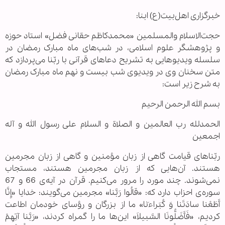
خبرگزاری اهل‌بیت(ع) ابنا:
حجت‌الاسلام والمسلمین «محمدکاظم حقانی فضل» استاد حوزه
و پژوهشگر علوم اسلامی، در شب‌های ماه مبارک رمضان در
سلسله ویدیوهایی به تشریح دعاهای قرآنی با ربّنا می‌پردازد که
متن سخنان وی در ویدیوی شب بیست و نهم ماه مبارک رمضان
به شرح زیر است:
بسم الله الرحمن الرحیم
الحمدلله رب العالمین و الصلاة و السلام علی رسول الله و آله
اجمعین
ربّناهای قیامت گاهی از زبان مؤمنین و گاهی از زبان مجرمین
هستند. آن‌هایی که از زبان مجرمین هستند، مستجاب
نمی‌شوند. چند مورد را مرور می‌کنیم. قرآن در آیه‌ی 66 و 67
سوره‌ی احزاب دارد که: «قالُوا رَبَّنا» مجرمین می‌گویند: خدایا «إِنَّا
أَطَعْنا سادَتَنا وَ کُبَراءَنا» ما از بزرگان و رؤسای خودمان اطاعت
کردیم، «فَأَضَلُّونَا السَّبیلاَ» این‌ها ما را گمراه کردند، «رَبَّنا آتِهِمْ