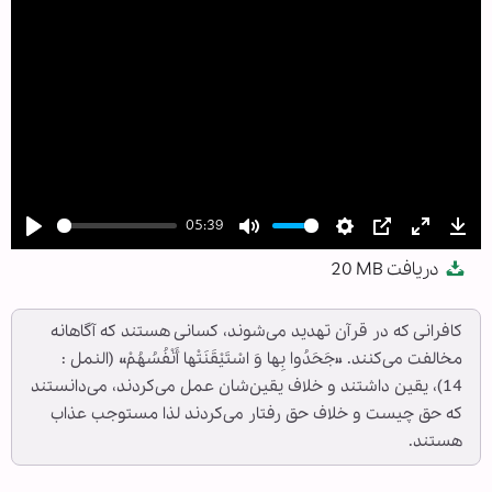
05:39
Play
Mute
Settings
PIP
Enter
Dow
دریافت
20 MB
fullscree
کافرانی که در قرآن تهدید می‌شوند، کسانی هستند که آگاهانه
مخالفت می‌کنند. «جَحَدُوا بِها وَ اسْتَیْقَنَتْها أَنْفُسُهُمْ» (النمل :
14)، یقین داشتند و خلاف یقین‌شان عمل می‌کردند، می‌دانستند
که حق چیست و خلاف حق رفتار می‌کردند لذا مستوجب عذاب
هستند.