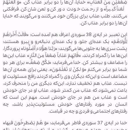
ضِعْفَیْنِ مِنَ الْعَذابِ» خدایا، آن‌ها را دو برابر عذاب کن، «وَ الْعَنْهُمْ
لَعْناً کَبیراً» و از رحمت خودت دور کن و لعن‌شان کن. فرافکنی
می‌کنند، طلب عذاب برای بزرگان خود می‌کنند و می‌گویند که خدایا
آن‌ها را دو برابر عذاب کن.
این تعبیر در آیه‌ی 38 سوره‌ی اعراف هم آمده است: «قالَتْ أُخْراهُمْ
لِأُولاهُمْ» یک عده‌ای جلو، و یک عده‌ای دنباله‌رو و پیرو هستند؛
پشت سری‌ها به جلویی‌ها می‌گویند: «رَبَّنا هؤُلاءِ أَضَلُّونا» پروردگارا،
این‌ها ما را گمراه کردند، «فَآتِهِمْ عَذاباً ضِعْفاً مِنَ النَّارِ» عذاب این‌ها
را مضاعف و بیشتر کن. خدا می‌فرماید: «لِکُلٍّ ضِعْفٌ» برای هر دو
شما دو برابر می‌کنم «وَ لکِنْ لا تَعْلَمُونَ». یعنی برای همه‌ی آن‌ها
مضاعف است و این‌که دیگران وی را گمراه کردند رافع مسئولیت او
نیست. عذاب هم تخفیف ندارد، این‌که دیگری من را منحرف کرد،
باعث نمی‌شود که عذاب من کمتر شود، عذاب او در جای خودش
است و عذاب من هم در جای خودش است. مهم این است که
انسان در مورد رفتارهای خودش مسئولیت‌پذیر باشد، چه
رفتارهای اجتماعی و فردی و چه در قیامت.
خدا در آیه‌ی 37 سوره‌ی فاطر می‌فرماید: «وَ هُمْ یَصْطَرِخُونَ فیها»
مجرمین در جهنم صیحه می‌کشند و از ته سینه‌هایشان ناله