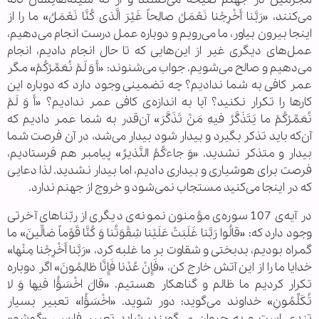
می‌کنند، «رَبَّنا أَخْرِجْنا نَعْمَلْ صالِحاً غَیْرَ الَّذی کُنَّا نَعْمَلُ» ما را از
اینجا بیرون بیاور، ما می‌رویم و دوباره عمل درست انجام می‌دهیم،
عمل‌های دیگری غیر از این‌هایی که تا حال انجام دادیم، انجام
می‌دهیم و صالح می‌شویم. جواب می‌شنوند: «أَ وَ لَمْ نُعَمِّرْکُمْ» مگر
عمر کافی به شما ندادیم؟ چه تضمینی وجود دارد که دوباره این
کارها را تکرار نکنید؟ آیا به اندازه‌ی کافی عمر ندادیم؟ «أَ وَ لَمْ
نُعَمِّرْکُمْ ما یَتَذَکَّرُ فیهِ مَنْ تَذَکَّرَ» آن‌قدر به شما عمر دادیم که
آن‌که باید تذکر بگیرد و بیدار شود بیدار می‌شد، در آن فرصت شما
بیدار و متذکر نشدید. «وَ جاءَکُمُ النَّذیرُ» پیامبر هم فرستادیم،
فرصت برای هوشیاری و بیداری دادیم، اما بیدار نشدید. لذا دعایی
که در اینجا می‌کنید مستجاب نمی‌شود و خروج از جهنم ندارد.
در آیه‌ی 107 سوره‌ی مؤمنون نمونه‌ی دیگری از ربّناهای آخرتی
وجود دارد که: «قالُوا رَبَّنا غَلَبَتْ عَلَیْنا شِقْوَتُنا وَ کُنَّا قَوْماً ضالِّینَ» ما
گمراه بودیم، بدبختی و شقاوت بر ما غلبه کرد، «رَبَّنا أَخْرِجْنا مِنْها»
خدایا ما را از این آتش خارج کن، «فَإِنْ عُدْنا فَإِنَّا ظالِمُونَ» اگر دوباره
تکرار کردیم ما ظالم و گناهکار هستیم. «قالَ اخْسَؤُا فیها وَ لا
تُکَلِّمُونِ» خداوند می‌گوید: دور شوید. «اخْسَؤُا» تعبیر بسیار
تندی است و به حیوان می‌گویند؛ شاید تعبیر فارسی «گم‌شو»