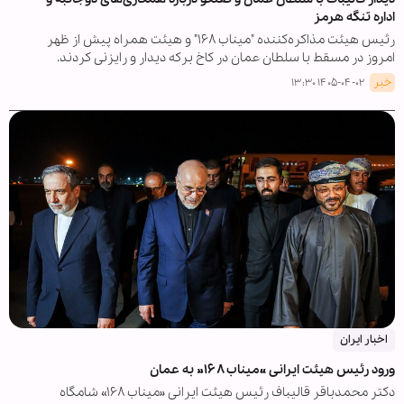
اداره تنگه هرمز
رئیس هیئت مذاکره‌کننده "میناب ۱۶۸" و هیئت همراه پیش از ظهر
امروز در مسقط با سلطان عمان در کاخ برکه دیدار و رایزنی کردند.
خبر
۱۴۰۵-۰۴-۰۲ ۱۳:۳۰
اخبار ایران
ورود رئیس هیئت ایرانی «میناب ۱۶۸» به عمان
دکتر محمدباقر قالیباف رئیس هیئت ایرانی «میناب ۱۶۸» شامگاه