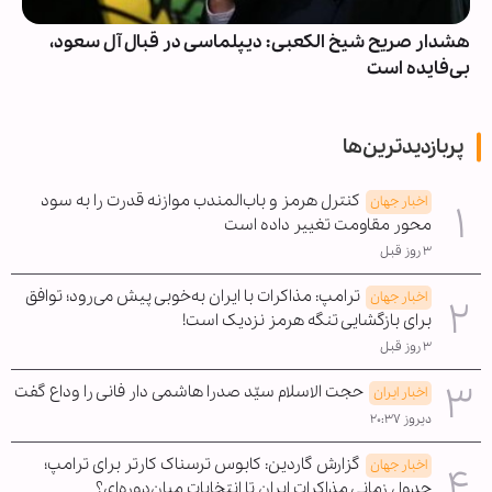
هشدار صریح شیخ الکعبی: دیپلماسی در قبال آل سعود،
بی‌فایده است
پربازدیدترین‌ها
کنترل هرمز و باب‌المندب موازنه قدرت را به سود
اخبار جهان
محور مقاومت تغییر داده است
۳ روز قبل
ترامپ: مذاکرات با ایران به‌خوبی پیش می‌رود؛ توافق
اخبار جهان
برای بازگشایی تنگه هرمز نزدیک است!
۳ روز قبل
حجت الاسلام سیّد صدرا هاشمی دار فانی را وداع گفت
اخبار ایران
دیروز ۲۰:۳۷
گزارش گاردین: کابوس ترسناک کارتر برای ترامپ؛
اخبار جهان
جدول زمانی مذاکرات ایران تا انتخابات میان‌دوره‌ای؟