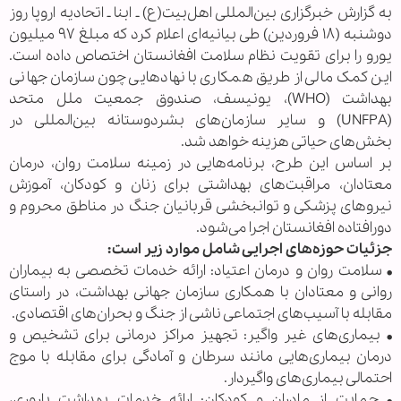
به گزارش خبرگزاری بین‌المللی اهل‌بیت(ع) ـ ابنا ـ اتحادیه اروپا روز
دوشنبه (۱۸ فروردین) طی بیانیه‌ای اعلام کرد که مبلغ ۹۷ میلیون
یورو را برای تقویت نظام سلامت افغانستان اختصاص داده است.
این کمک مالی از طریق همکاری با نهادهایی چون سازمان جهانی
بهداشت (WHO)، یونیسف، صندوق جمعیت ملل متحد
(UNFPA) و سایر سازمان‌های بشردوستانه بین‌المللی در
بخش‌های حیاتی هزینه خواهد شد.
بر اساس این طرح، برنامه‌هایی در زمینه سلامت روان، درمان
معتادان، مراقبت‌های بهداشتی برای زنان و کودکان، آموزش
نیروهای پزشکی و توانبخشی قربانیان جنگ در مناطق محروم و
دورافتاده افغانستان اجرا می‌شود.
جزئیات حوزه‌های اجرایی شامل موارد زیر است:
• سلامت روان و درمان اعتیاد: ارائه خدمات تخصصی به بیماران
روانی و معتادان با همکاری سازمان جهانی بهداشت، در راستای
مقابله با آسیب‌های اجتماعی ناشی از جنگ و بحران‌های اقتصادی.
• بیماری‌های غیر واگیر: تجهیز مراکز درمانی برای تشخیص و
درمان بیماری‌هایی مانند سرطان و آمادگی برای مقابله با موج
احتمالی بیماری‌های واگیردار.
• حمایت از مادران و کودکان: ارائه خدمات بهداشت باروری،